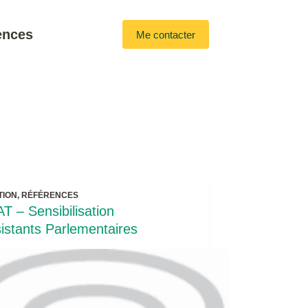
ences
Me contacter
TION
,
RÉFÉRENCES
T – Sensibilisation
istants Parlementaires