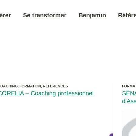
érer
Se transformer
Benjamin
Référ
COACHING
,
FORMATION
,
RÉFÉRENCES
FORMA
CORELIA – Coaching professionnel
SÉNA
d’Ass